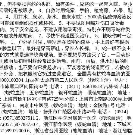
杀死，但不要损害蛇的头部。如有条件，应将蛇一起带入院。至少
延缓蛇毒被吸收。 3、自救时用绳索、手帕、植物藤、布带、鞋
4、用井水、泉水、茶水、自来水或1：5000高锰酸钾溶液反
可能加重组织损伤或坏死。 5、不要试图用嘴对伤口吸吮毒
内。为了安全起见，不建议用嘴吸毒液。特别在不明毒蛇种类
服或外敷蛇药。 7、尽快平稳送医院治疗。 8、被咬伤时一定
料。 1、户外的时候，特别是在茂密的森林，手上最好有根拐
在膝盖以下，最好是穿高帮鞋，穿长衣长裤。 3、蛇一般不会主
的方式就是选择绕离现场。更不要想尽方法灭了它，一旦动起
欲雨或雨后初晴时蛇经常出洞活动。雨前、雨后、洪水过后的时
突然移动，也不要向它发起攻击，应该远远的绕道而行，若被蛇
下外套，把衣服朝它扔过去蒙避它。 全国具有抗蛇毒血清的医
000100304 山西省 太原市第二人民医院 （蝮蛇血清） 地址：
旅顺口区向阳街32号 电话：（0411）86618814 吉林省 吉林
有限公司 （蝮蛇血清，五步蛇血清，银环蛇血清，眼镜蛇血清） 地址：
总院：上海市稌汇区宛平南路725号;分院：上海市上南路1000弄上钢
999 江苏省 1、南京市中医院（蝮蛇血清） 地址：金陵路1号 电话：
民医院 （蝮蛇血清） 地址：扬州市广陵区泰州路45号 电话：（0514）
571)85827511 2、浙江医学院附属第一医院（蝮蛇血清） 地
0571)87783730 4、浙江新华医院（蝮蛇血清） 地址：下城区
571)89972000 6、浙江省台州医院（蝮蛇血清） 地址：浙江省临