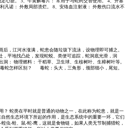
稳定心脏。 3、牛黄解毒片： 常用于与蛇药交替使用。 4、开塞
、利凡诺： 外敷局部溃烂。 8、安络血注射液： 外敷伤口流水不
、大雨后，江河水涨满，蛇患会随垃圾下流泳，设物理即可捕之。
凹处，平地找凸处，发现蛇蜕、类便可追踪，蛇洞底光滑，润
出洞： 物理燃料： 干稻草、卫生球、生桉树叶、生樟树叶等。
和无毒蛇怎样区别？ 毒蛇：头大，三角形，颈部细小，尾短。
么作用？ 蛇类在平时就是普通的动物之一，在此称为蛇患，就是一
在自然生态环境下所起的作用，是生态系统中的重要一环，它们
蝗虫-蛙、鼠-蛇-鹰，这就是食物链，如果人类无节制捕猎蛇，