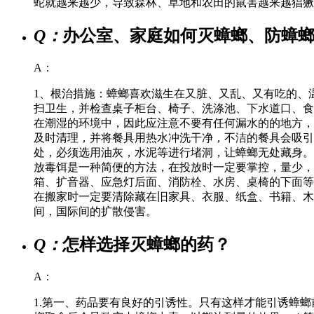
蛇就越来越少，导致森林、草地和农田的鼠害越来越猖獗
Q：
办公室、家庭如何灭蟑螂、防蟑
A：
1、根治措施：蟑螂喜欢滋生在又脏、又乱、又有吃的、
扫卫生，并检查桌子柜台、椅子、洗涤池、下水道口、食
在潮湿的环境中，因此应注意不要有任何漏水的的地方，
及时清理，并将餐具用热水冲洗干净，不洁的餐具会吸引
处，必须选用油灰，水泥等进行堵洞，让蟑螂无处藏身。
放毒饵是一种简便的方法，在投放时一定要掌控，量少，
箱、扩音器、应急灯后面、消防栓、水房、桌椅的下面等
在搬家时一定要清除藏在旧家具、衣服、纸盒、书籍、木
间，国际间的扩散侵害。
Q：
怎样选择灭蟑螂的药？
A：
1.第一、药品要有良好的引诱性。只有这样才能引诱蟑螂