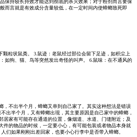
药品保持较长持效才能达到彻底的杀灭效果；对于粉剂而言要保
一般而言就是有效成分含量较低，在一定时间内使蟑螂致死即
下颗粒状鼠粪。 3.鼠迹：老鼠经过部位会留下足迹，如积尘上
声：如狗、猫、鸟等突然发出奇怪的叫声。 6.鼠味：在不通风的
螂，不出半个月，蟑螂又串到自己家了。其实这种想法是错误
不出半个月，又有蟑螂出现，其主要原因是自己家中的蟑螂，
邻居家有可能存在通道的位置，像烟道、水道、门缝附近；及
大件的物品的时候，一定要小心，有可能包装或者物品本身就
。人们如果刚刚出差回家，也要小心行李中是否带入蟑螂。