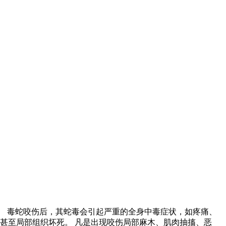
。 毒蛇咬伤后，其蛇毒会引起严重的全身中毒症状，如疼痛、
甚至局部组织坏死。 凡是出现咬伤局部麻木、肌肉抽搐、恶