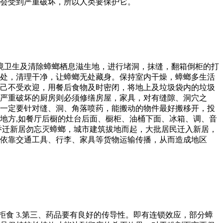
会受到严重破坏，所以人类要保护它。
境卫生及清除蟑螂栖息滋生地，进行堵洞，抹缝，翻箱倒柜的打
处，清理干净，让蟑螂无处藏身。保持室内干燥，蟑螂多生活
己不受欢迎，用餐后食物及时密闭，将地上及垃圾袋内的垃圾
严重破坏的厨房则必须修缮房屋，家具，对有缝隙、洞穴之
时一定要针对缝、洞、角落喷药，能搬动的物件最好搬移开，投
地方,如餐厅后橱的灶台后面、橱柜、油桶下面、冰箱、调、音
乔迁新居勿忘灭蟑螂，城市建筑拔地而起，大批居民迁入新居，
依靠交通工具、行李、家具等货物运输传播，从而造成地区
拒食 3.第三、药品要有良好的传导性。即有连锁效应，部分蟑