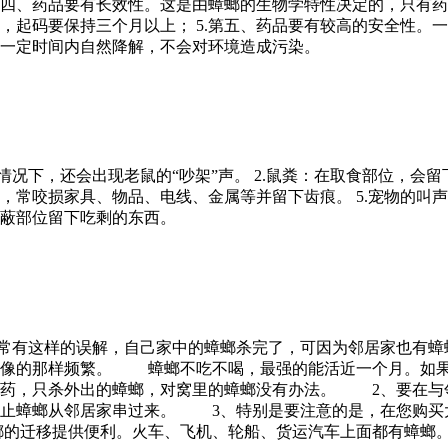
.第四、药品要有长效性。这是由蟑螂的生物学特性决定的，只有
，起码要保持三个月以上； 5.第五、药品要有较高的安全性。
一定时间内自然降解，不会对环境造成污染。
况下，还会出现老鼠的“吵架”声。 2.鼠粪：在取食部位，会留
性，常咬损家具、物品、电线、金属等并留下齿痕。 5.宠物的叫
隐蔽部位留下吃剩的东西。
常有这样的误解，自己家中的蟑螂杀完了，可因为邻居家也有蟑
想像的那样频繁。 蟑螂不吃不喝，最强的能活近一个月。如果
螂药，只杀外出的蟑螂，对窝里的蟑螂没有办法。 2、要在与
防止蟑螂从邻居家串过来。 3、特别是要注意的是，在您购买
螂的迁移提供便利。火车、飞机、轮船、货运汽车上面都有蟑螂