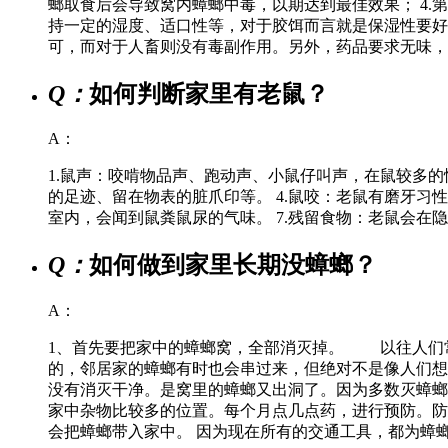
螂取食后会导致窝内蟑螂中毒，以期达到最佳效果； 4
持一定的湿度、适口性等，对于胶饵而言就是保湿性要好
可，而对于人畜则没有毒副作用。另外，药品要求无味，
Q：
如何判断家里有老鼠？
A：
1.鼠声：咬啃物品声、跑动声、小鼠仔叫声，在鼠较多的情
的足迹、留在物表的脏爪印等。 4.鼠咬：老鼠有磨牙习
室内，会闻到鼠粪鼠尿的气味。 7.残留食物：老鼠会在
Q：
如何做到家里长期没蟑螂？
A：
1、首先要把家中的蟑螂窝，全部消灭掉。 以往人们
的，邻居家的蟑螂有时也会串过来，但绝对不是像人们
没有消灭干净。是窝里的蟑螂又出洞了。因为多数灭蟑
家中杂物比较多的位置。每个月点几点药，进行预防。
会把蟑螂带入家中。 因为现在所有的交通工具，都为蟑