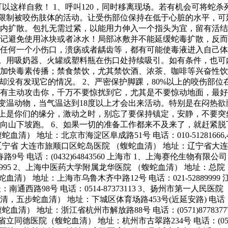
以这样自救！ 1、呼叫120，同时移离现场。若有机会可将蛇
、限制被咬伤肢体的活动。让受伤部位保持在低于心脏的水平，可
扩散。包扎无需过紧，以能用力伸入一个指头为宜，留有活结。 
记避免使用冰块或者冰水！局部冰敷并不能延缓蛇毒扩散，反而
任何一个小伤口，溃疡或者龋齿等，都有可能使毒液进入自己体
。用吸奶器、火罐或塑料瓶在伤口处持续吸引。如有条件，也可内
加快毒素传播；禁食禁饮，尤其禁饮酒、浓茶、咖啡等兴奋性饮
却没有发现它的情况。 2、严密保护脚踝，80%以上的咬伤部位
有主动攻击你，千万不要惊扰到它，尤其是不要惊动地面，最好
是变温动物，当气温达到18度以上才会出来活动。特别是在闷热
的上是你们的缘分，激动之时，别忘了要保持镇定，安静，不要
向山下坡跑。 6、如果一切的准备工作都来不及来了，就赶紧脱
清） 地址：北京市海淀区阜成路51号 电话：010-51281666,4
289 辽宁省 大连市旅顺口区蛇岛医院 （蝮蛇血清） 地址：辽宁省大连市
号 电话：(0432)64843560 上海市 1、上海赛伦生物
169995 2、上海中医药大学附属龙华医院 （蝮蛇血清） 地址：
 （蝮蛇血清） 地址：上海市乌鲁木齐中路12号 电话：021-52889
地址：南通西路98号 电话：0514-87373113 3、扬州市第一人
清，五步蛇血清） 地址：下城区体育场路453号(近延安路) 电话：(0
 地址：浙江省杭州市解放路88号 电话：(0571)87783777,(
 5、浙江省立同德医院（蝮蛇血清） 地址：杭州市古翠路234号 电话：(0