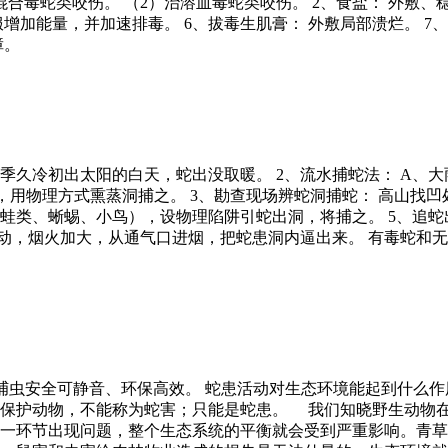
混合毒蛇类咬伤。 （2）治溶血毒蛇类咬伤。 2、食盐： 外敷、
服增加能量，并加速排毒。 6、拔毒生肌膏： 外敷局部溃烂。 7
障。
冬季久冷初出太阳的白天，蛇出没取暖。 2、流水捕蛇法： A
，用物理方式熏蒸洞捕之。 3、勘查现场辨蛇洞捕蛇： 高山找
、蛙类、蜥蜴、小鸟），设物理陷阱引蛇出洞，将捕之。 5、追蛇
声走动，烟火加大，从通气口进烟，把蛇患洞内逼出来。 有毒蛇
为佳，捕虫安全可静音、环保高效。 蛇患活动对生态环境能起到什
级保护动物，不能称为蛇害；只能是蛇患。 我们知晓野生动物
一环节出现问题，整个生态系统的平衡就会受到严重影响。青草-