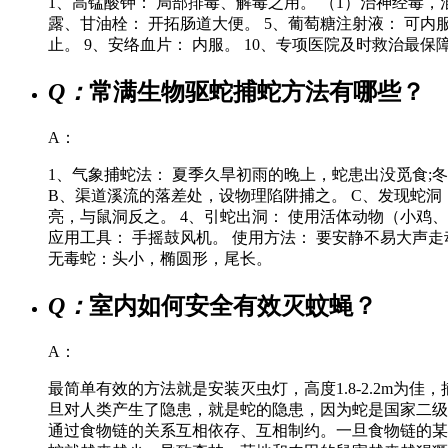
1、高锰酸钾： 局部排毒、解毒之用。 （1）治神经毒，
露、甘油栓： 开拓肠道大便。 5、葡萄糖注射液： 可内
止。 9、安络血片： 内服。 10、专项医院及时救治最保
Q：
常满生物驱蛇捕蛇方法有哪些？
A：
1、气象捕蛇法： 夏季久旱初雨的晚上，蛇患出没觅食;
B、渠道溪流的落差处，设物理陷阱捕之。 C、发现蛇洞
亮，与鼠洞反之。 4、引蛇出洞： 使用活体动物（小鸡
应用工具： 手摇鼓风机。 使用方法： 要安静不易大
无毒蛇：头小，椭圆形，尾长。
Q：
室内如何安全有效灭蚊蝇？
A：
最简单有效的方法就是安装灭虫灯，高度1.8-2.2m
旦对人类产生了隐患，就是蛇的隐患，因为蛇是国家二
通过食物链的关系互相依存、互相制约。一旦食物链的某