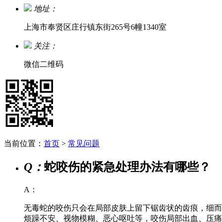
地址：
上海市奉贤区庄行镇东街265号6幢1340室
关注：
微信二维码
当前位置：
首页
>
常见问题
Q：
蛇咬伤的紧急处理办法有哪些？
A：
无毒蛇的咬伤只会在局部皮肤上留下锯齿状的齿痕，细而
烦躁不安、视物模糊、恶心呕吐等，咬伤局部出血、压痛