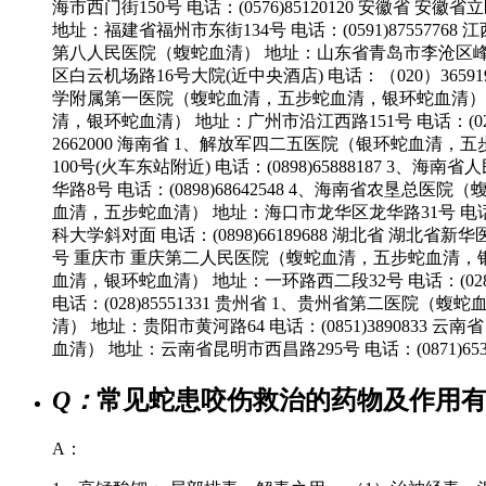
海市西门街150号 电话：(0576)85120120 安徽省 
地址：福建省福州市东街134号 电话：(0591)8755776
第八人民医院（蝮蛇血清） 地址：山东省青岛市李沧区峰山路
区白云机场路16号大院(近中央酒店) 电话：（020）36591
学附属第一医院（蝮蛇血清，五步蛇血清，银环蛇血清） 地址
清，银环蛇血清） 地址：广州市沿江西路151号 电话：(02
2662000 海南省 1、解放军四二五医院（银环蛇血清，五
100号(火车东站附近) 电话：(0898)65888187
华路8号 电话：(0898)68642548 4、海南省农垦总
血清，五步蛇血清） 地址：海口市龙华区龙华路31号 电话：
科大学斜对面 电话：(0898)66189688 湖北省 
号 重庆市 重庆第二人民医院（蝮蛇血清，五步蛇血清，银环蛇血
血清，银环蛇血清） 地址：一环路西二段32号 电话：(0
电话：(028)85551331 贵州省 1、贵州省第二医院（
清） 地址：贵阳市黄河路64 电话：(0851)3890833 
血清） 地址：云南省昆明市西昌路295号 电话：(0871
Q：
常见蛇患咬伤救治的药物及作用
A：