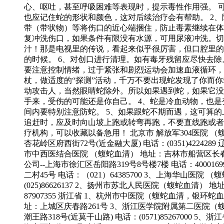
心、呕吐，甚至呼吸困难等表现时，提示毒性作用强。 可
也应记住蛇的形状和颜色，这对后续治疗会有帮助。 2
带（带状物）等将伤口的近心端捆住，防止毒素继续在体内
复冲洗伤口，如果条件有限没有水源，可用尿液冲洗。切
汁！那是电视里的传说，看起来似乎很厉害，但口腔里的
的时候。 6、对创口进行清理。如有毒牙残留应尽快去除
要注意控制情绪，过于紧张和剧烈运动会加速血液循环，
杖，做适度的“探测”活动，千万不要出现蛇发现了你而你
动攻击人，当然眼睛蛇除外。所以如果遇到蛇，如果它没
手来，受伤的可能还是你自己。 4、蛇是冷血动物，也
间内要特别注意防蛇。 5、如果跟蛇不期而遇，这可算
追赶时，应及时向山坡上跑或转弯再跑，不要直线跑或者
疗机构，可以收藏以备急用！ 北京市 解放军304医院 （蝮蛇血
杏花岭区府西街72号(近金融大厦) 电话：(0351)4224
市中西医结合医院 （蝮蛇血清） 地址：吉林市船营区长春路9
公司--上海市徐汇区岳阳路319号8号楼7楼 电话：4000
二村45号 电话：（021）64385700 3、上海华山医院
(025)86626137 2、扬州市苏北人民医院（蝮蛇血清） 
87907355 浙江省 1、杭州市中医院（蝮蛇血清，银环蛇血
址：上城区庆春路261号 3、浙江医学院附属第二医院（蝮蛇血清）
潮王路318号(近莫干山路) 电话：(0571)85267000