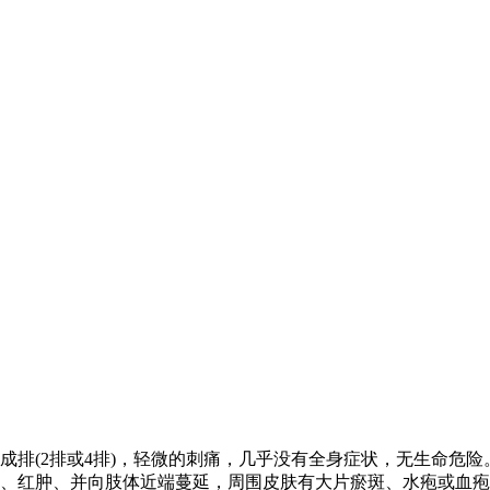
成排(2排或4排)，轻微的刺痛，几乎没有全身症状，无生命危险
、红肿、并向肢体近端蔓延，周围皮肤有大片瘀斑、水疱或血疱