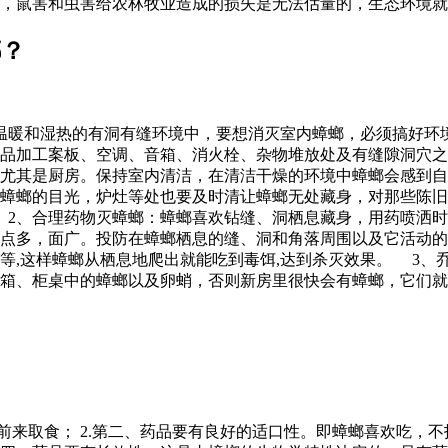
，鼠害和虫害给农林牧业造成的损失是无法估量的，生态环境就
螂？
温暖和湿热的有洞有缝环境中，要想消灭室内蟑螂，必须搞好环
品加工案板、空调、音箱、消火栓、杂物堆放处及有缝隙洞穴之
尤其是厨房。保持室内清洁，在清洁干燥的环境中蟑螂会感到自
蟑螂的目光，炉灶等处也要及时清让蟑螂无处藏身，对那些陈旧
 2、合理药物灭蟑螂：蟑螂喜欢钻缝、洞栖息藏身，用药喷洒
点多，面广。投防在蟑螂栖息的缝、洞和角落周围以及它活动的
等,这样蟑螂从栖息地爬出就能吃到毒饵,达到杀灭效果。 3、
箱、柜桌中的蟑螂以及卵蛸，否则新房里很快会有蟑螂，它们就
前来取食； 2.第二、药品要有良好的适口性。即蟑螂喜欢吃，不