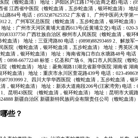
安徽省立医院（蝮蛇血清） 地址：庐阳区庐江路17号(近商之都) 电话：(
8 江西省 江西省中医院（蝮蛇血清，五步蛇血清，银环蛇血清） 地址：东湖
84号 电话：(0532)87625352 广东省 1、广州中医药
912 2、广州军区总医院（蝮蛇血清，五步蛇血清，银环蛇血清） 地址：流花
：广州市天河区黄埔大道西613号(近黄埔立交) 电话：020-3
0)83337750 广西壮族自治区 柳州市人民医院（蝮蛇血清，银
步蛇血清） 地址：三亚湾路80 电话：(0898)88293469 
 3、海南省人民医院（蝮蛇血清，银环蛇血清，五步蛇血清） 地址：秀
医院（蝮蛇血清，银环蛇血清） 地址：海南省海口市白水塘路48号 电话：
0898-66772248 标签：亿圣和广场 6、海口市人民医院
湖北省新华医院（蝮蛇血清） 地址：菱角湖路11湖北省新华医院 湖南
清） 地址：重庆市永川区萱花路439号 电话：023-4986391
28)87393999 2、四川大学华西医院（蝮蛇血清，五步蛇血清
蝮蛇血清，银环蛇血清） 地址：新添大道南段206号(汪家湾旁) 电话：
云南省 1、昆明43医院 （蝮蛇血清，银环蛇血清） 地址：昆明市大观路21
)65324888 新疆自治区 新疆新特民族药业有限责任公司（蝮蛇血
有哪些？