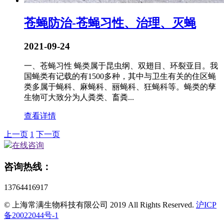
苍蝇防治-苍蝇习性、治理、灭蝇
2021-09-24
一、苍蝇习性 蝇类属于昆虫纲、双翅目、环裂亚目。我
国蝇类有记载的有1500多种，其中与卫生有关的住区蝇
类多属于蝇科、麻蝇科、丽蝇科、狂蝇科等。蝇类的孳
生物可大致分为人粪类、畜粪...
查看详情
上一页
1
下一页
在线咨询
咨询热线：
13764416917
© 上海常满生物科技有限公司 2019 All Rights Reserved.
沪ICP
备20022044号-1